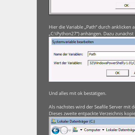
Hier die Variable „Path“ durch anklicke
„C:\Python27“) anhängen. Dazu zunächst 
Und alles mit ok bestätigen.
Als nächstes wird der Seafile Server mit
Dieses zweite entpackte Verzeichnis kopie