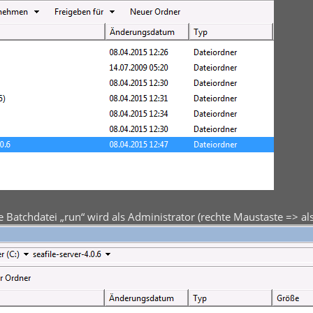
 Batchdatei „run“ wird als Administrator (rechte Maustaste => al