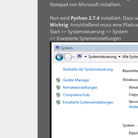
Notepad von Microsoft installiert.
Nun wird
Python 2.7.4
installiert. Dazu
Wichtig
: Anschließend muss eine Pfadv
Start => Systemsteuerung => System
=> Erweiterte Sytemeinstellungen