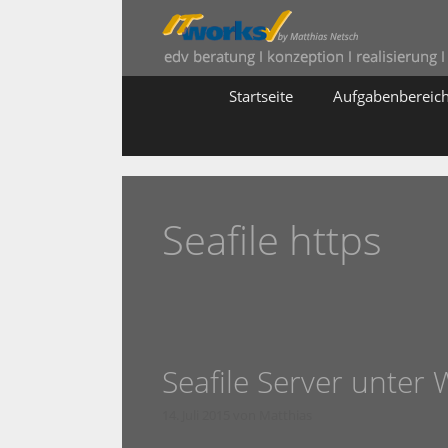
Zum
Inhalt
springen
Startseite
Aufgabenbereic
Seafile https
Seafile Server unter
14. Juli 2015
von
Matthias