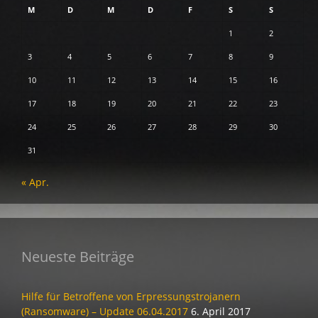
M
D
M
D
F
S
S
1
2
3
4
5
6
7
8
9
10
11
12
13
14
15
16
17
18
19
20
21
22
23
24
25
26
27
28
29
30
31
« Apr.
Neueste Beiträge
Hilfe für Betroffene von Erpressungstrojanern
(Ransomware) – Update 06.04.2017
6. April 2017