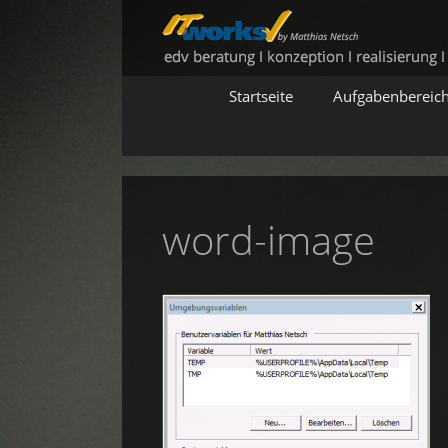
Zum
Inhalt
springen
Startseite
Aufgabenbereic
word-image