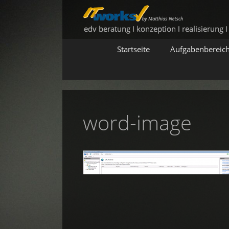
Zum
Inhalt
springen
Startseite
Aufgabenbereic
word-image