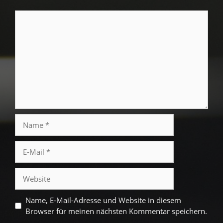
Kommentar
Name
E-
Mail
Website
Name, E-Mail-Adresse und Website in diesem
Browser für meinen nächsten Kommentar speichern.