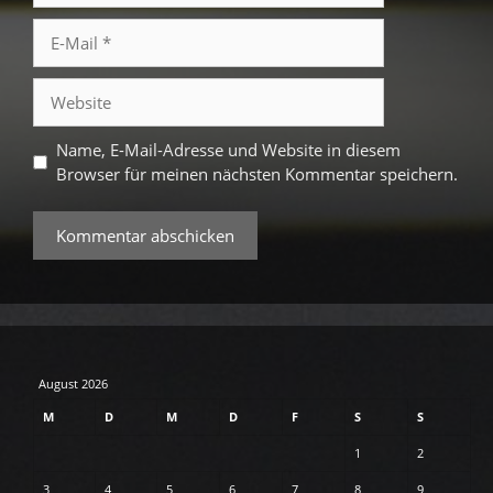
E-
Mail
Website
Name, E-Mail-Adresse und Website in diesem
Browser für meinen nächsten Kommentar speichern.
August 2026
M
D
M
D
F
S
S
1
2
3
4
5
6
7
8
9