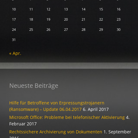
10
11
12
13
14
15
16
17
18
19
20
21
22
23
24
25
26
27
28
29
30
31
« Apr.
Neueste Beiträge
Hilfe für Betroffene von Erpressungstrojanern
(Ransomware) – Update 06.04.2017
6. April 2017
Microsoft Office: Probleme bei telefonischer Aktivierung
4.
Februar 2017
Rechtssichere Archivierung von Dokumenten
1. September